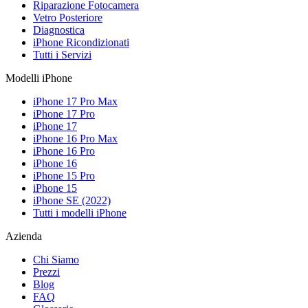
Riparazione Fotocamera
Vetro Posteriore
Diagnostica
iPhone Ricondizionati
Tutti i Servizi
Modelli iPhone
iPhone 17 Pro Max
iPhone 17 Pro
iPhone 17
iPhone 16 Pro Max
iPhone 16 Pro
iPhone 16
iPhone 15 Pro
iPhone 15
iPhone SE (2022)
Tutti i modelli iPhone
Azienda
Chi Siamo
Prezzi
Blog
FAQ