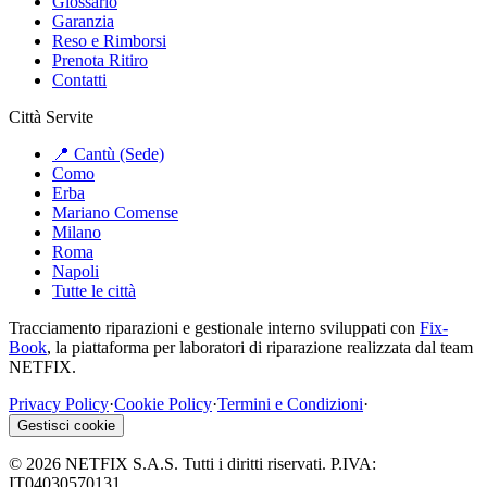
Glossario
Garanzia
Reso e Rimborsi
Prenota Ritiro
Contatti
Città Servite
📍 Cantù (Sede)
Como
Erba
Mariano Comense
Milano
Roma
Napoli
Tutte le città
Tracciamento riparazioni e gestionale interno sviluppati con
Fix-
Book
, la piattaforma per laboratori di riparazione realizzata dal team
NETFIX.
Privacy Policy
·
Cookie Policy
·
Termini e Condizioni
·
Gestisci cookie
©
2026
NETFIX S.A.S. Tutti i diritti riservati. P.IVA:
IT04030570131