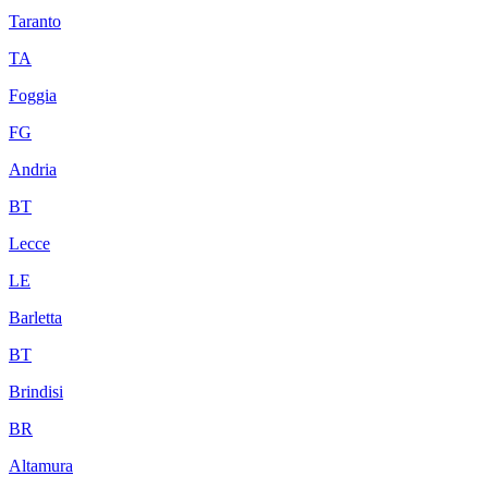
Taranto
TA
Foggia
FG
Andria
BT
Lecce
LE
Barletta
BT
Brindisi
BR
Altamura