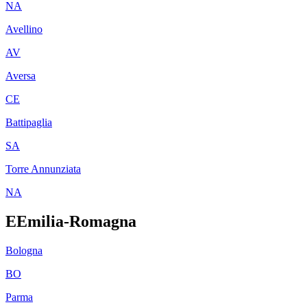
NA
Avellino
AV
Aversa
CE
Battipaglia
SA
Torre Annunziata
NA
E
Emilia-Romagna
Bologna
BO
Parma