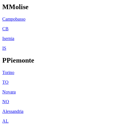
M
Molise
Campobasso
CB
Isernia
IS
P
Piemonte
Torino
TO
Novara
NO
Alessandria
AL