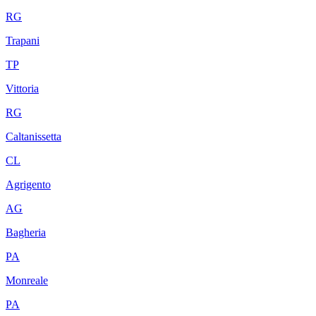
RG
Trapani
TP
Vittoria
RG
Caltanissetta
CL
Agrigento
AG
Bagheria
PA
Monreale
PA