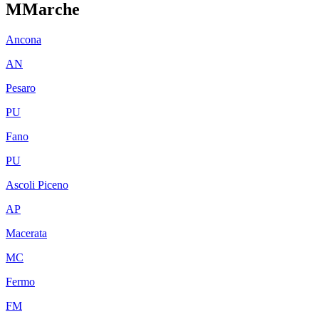
M
Marche
Ancona
AN
Pesaro
PU
Fano
PU
Ascoli Piceno
AP
Macerata
MC
Fermo
FM