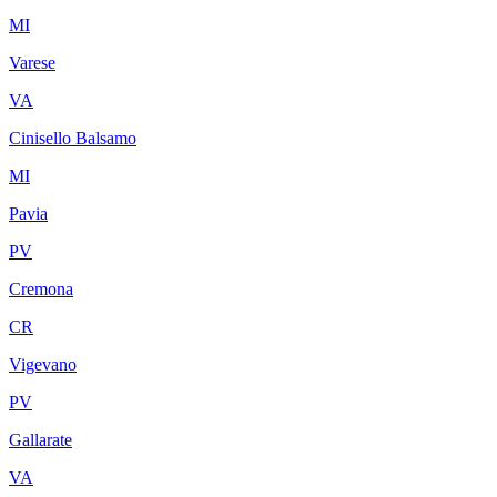
MI
Varese
VA
Cinisello Balsamo
MI
Pavia
PV
Cremona
CR
Vigevano
PV
Gallarate
VA