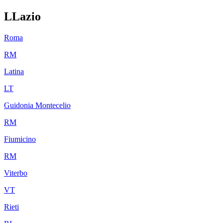
L
Lazio
Roma
RM
Latina
LT
Guidonia Montecelio
RM
Fiumicino
RM
Viterbo
VT
Rieti