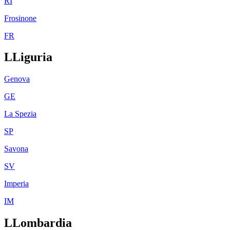
RI
Frosinone
FR
L
Liguria
Genova
GE
La Spezia
SP
Savona
SV
Imperia
IM
L
Lombardia