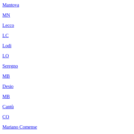
Mantova
MN
Lecco
LC
Lodi
LO
Seregno
MB
Desio
MB
Cantù
CO
Mariano Comense