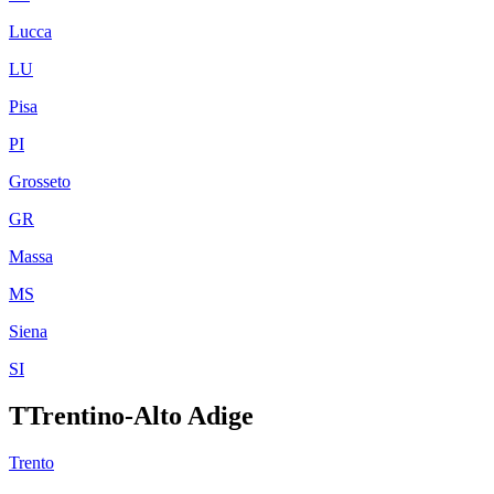
Lucca
LU
Pisa
PI
Grosseto
GR
Massa
MS
Siena
SI
T
Trentino-Alto Adige
Trento