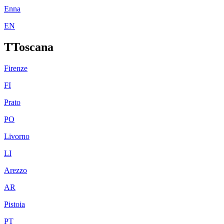
Enna
EN
T
Toscana
Firenze
FI
Prato
PO
Livorno
LI
Arezzo
AR
Pistoia
PT