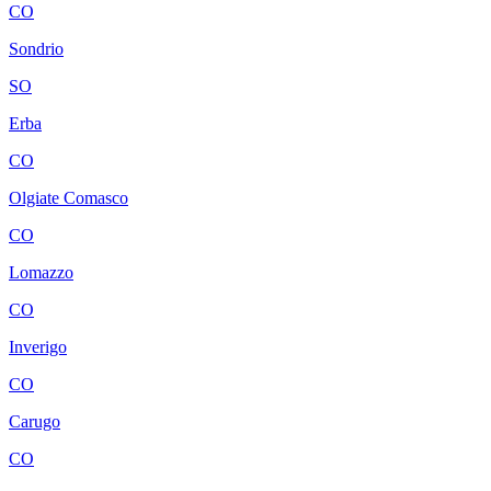
CO
Sondrio
SO
Erba
CO
Olgiate Comasco
CO
Lomazzo
CO
Inverigo
CO
Carugo
CO