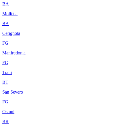
BA
Molfetta
BA
Cerignola
FG
Manfredonia
FG
Trani
BT
San Severo
FG
Ostuni
BR