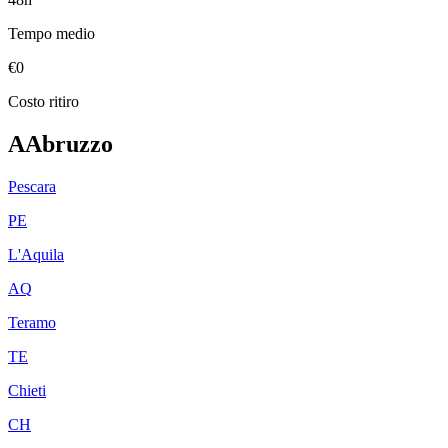
Tempo medio
€0
Costo ritiro
A
Abruzzo
Pescara
PE
L'Aquila
AQ
Teramo
TE
Chieti
CH