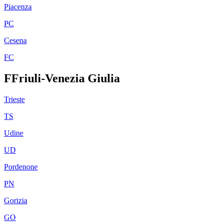
Piacenza
PC
Cesena
FC
F
Friuli-Venezia Giulia
Trieste
TS
Udine
UD
Pordenone
PN
Gorizia
GO