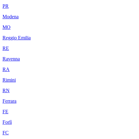
PR
Modena
MO
Reggio Emilia
RE
Ravenna
RA
Rimini
RN
Ferrara
FE
Forlì
FC