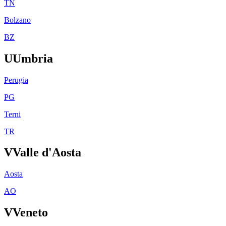
TN
Bolzano
BZ
U
Umbria
Perugia
PG
Terni
TR
V
Valle d'Aosta
Aosta
AO
V
Veneto