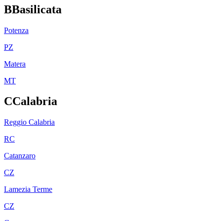
B
Basilicata
Potenza
PZ
Matera
MT
C
Calabria
Reggio Calabria
RC
Catanzaro
CZ
Lamezia Terme
CZ