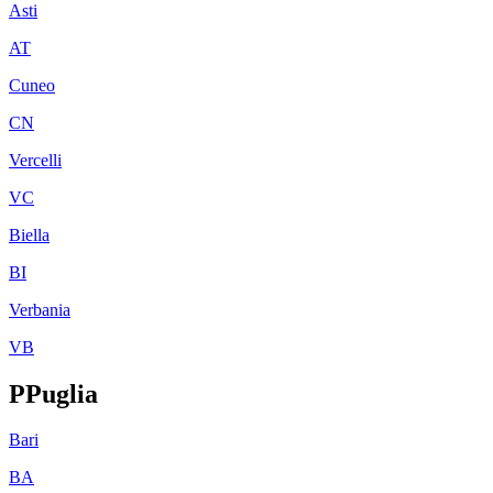
Asti
AT
Cuneo
CN
Vercelli
VC
Biella
BI
Verbania
VB
P
Puglia
Bari
BA