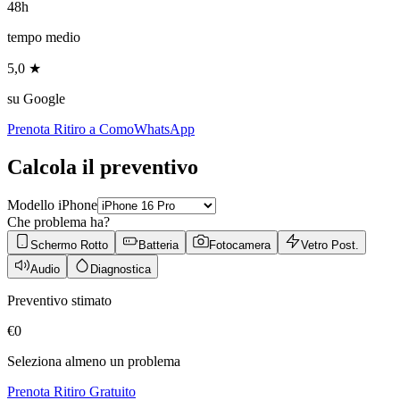
48h
tempo medio
5,0 ★
su Google
Prenota Ritiro a
Como
WhatsApp
Calcola il preventivo
Modello iPhone
Che problema ha?
Schermo Rotto
Batteria
Fotocamera
Vetro Post.
Audio
Diagnostica
Preventivo stimato
€
0
Seleziona almeno un problema
Prenota Ritiro Gratuito