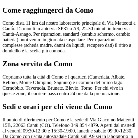
Come raggiungerci da
Como
Como dista 11 km dal nostro laboratorio principale di Via Matteotti a
Cantù: 15 minuti in auto via SP35 o A9, 25-30 minuti in treno via
Cantù-Asnago. Per riparazioni standard (cambio schermo, cambio
batteria) puoi venire in giornata e aspettare. Per riparazioni
complesse (scheda madre, danni da liquidi, recupero dati) il ritiro a
domicilio è la scelta più comoda.
Zona servita da
Como
Copriamo tutta la città di Como e i quartieri (Camerlata, Albate,
Rebbio, Monte Olimpino, Sagnino) e i comuni del primo lago:
Cernobbio, Tavernola, Brunate, Blevio, Torno. Per chi vive in
queste zone, il corriere passa entro 24 ore dalla prenotazione.
Sedi e orari per chi viene da
Como
Il punto di riferimento per Como è la sede di Via Giacomo Matteotti
15B, 22063 Cantù (CO). Telefono 349 854 4879. Aperti dal martedì
al venerdì 09:30-12:30 e 15:30-19:00, lunedì e sabato 09:30-12:30.
Da Como con uscita autostradale Cantù sull'A9 sei in laboratorio in