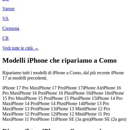
Varese
VA
Cremona
CR
Vedi tutte le città →
Modelli iPhone che ripariamo a
Como
Ripariamo tutti i modelli di iPhone a
Como
, dal più recente iPhone
17 ai modelli precedenti.
iPhone 17 Pro Max
iPhone 17 Pro
iPhone 17
iPhone Air
iPhone 16
Pro Max
iPhone 16 Pro
iPhone 16 Plus
iPhone 16
iPhone 16e
iPhone
15 Pro Max
iPhone 15 Pro
iPhone 15 Plus
iPhone 15
iPhone 14 Pro
Max
iPhone 14 Pro
iPhone 14 Plus
iPhone 14
iPhone 13 Pro
Max
iPhone 13 Pro
iPhone 13
iPhone 13 Mini
iPhone 12 Pro
Max
iPhone 12 Pro
iPhone 12
iPhone 12 Mini
iPhone 11 Pro
Max
iPhone 11 Pro
iPhone 11
iPhone SE (3a gen)
iPhone SE (2a gen)