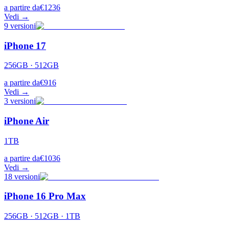
a partire da
€
1236
Vedi →
9
versioni
iPhone 17
256GB · 512GB
a partire da
€
916
Vedi →
3
versioni
iPhone Air
1TB
a partire da
€
1036
Vedi →
18
versioni
iPhone 16 Pro Max
256GB · 512GB · 1TB