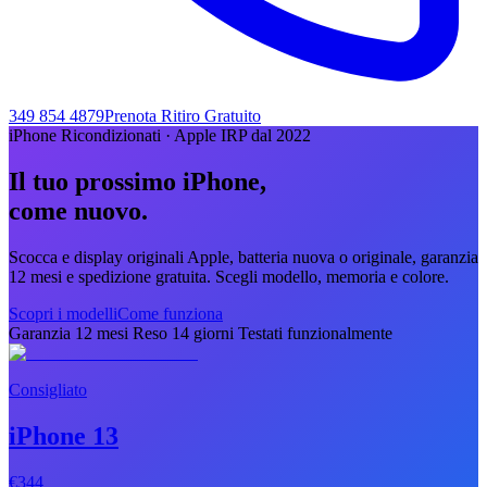
349 854 4879
Prenota Ritiro Gratuito
iPhone Ricondizionati · Apple IRP dal 2022
Il tuo prossimo iPhone,
come nuovo.
Scocca e display originali Apple, batteria nuova o originale, garanzia
12 mesi e spedizione gratuita. Scegli modello, memoria e colore.
Scopri i modelli
Come funziona
Garanzia 12 mesi
Reso 14 giorni
Testati funzionalmente
Consigliato
iPhone 13
€
344