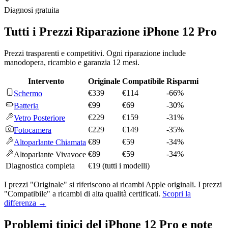
Diagnosi gratuita
Tutti i Prezzi Riparazione
iPhone 12 Pro
Prezzi trasparenti e competitivi. Ogni riparazione include
manodopera, ricambio e garanzia 12 mesi.
Intervento
Originale
Compatibile
Risparmi
€
339
€
114
-
66
%
Schermo
€
99
€
69
-
30
%
Batteria
€
229
€
159
-
31
%
Vetro Posteriore
€
229
€
149
-
35
%
Fotocamera
€
89
€
59
-
34
%
Altoparlante Chiamata
€
89
€
59
-
34
%
Altoparlante Vivavoce
Diagnostica completa
€
19
(tutti i modelli)
I prezzi "Originale" si riferiscono ai ricambi Apple originali. I prezzi
"Compatibile" a ricambi di alta qualità certificati.
Scopri la
differenza →
Problemi tipici del
iPhone 12 Pro
e note