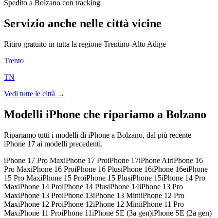
Spedito a Bolzano con tracking
Servizio anche nelle città vicine
Ritiro gratuito in tutta la regione
Trentino-Alto Adige
Trento
TN
Vedi tutte le città →
Modelli iPhone che ripariamo a
Bolzano
Ripariamo tutti i modelli di iPhone a
Bolzano
, dal più recente
iPhone 17 ai modelli precedenti.
iPhone 17 Pro Max
iPhone 17 Pro
iPhone 17
iPhone Air
iPhone 16
Pro Max
iPhone 16 Pro
iPhone 16 Plus
iPhone 16
iPhone 16e
iPhone
15 Pro Max
iPhone 15 Pro
iPhone 15 Plus
iPhone 15
iPhone 14 Pro
Max
iPhone 14 Pro
iPhone 14 Plus
iPhone 14
iPhone 13 Pro
Max
iPhone 13 Pro
iPhone 13
iPhone 13 Mini
iPhone 12 Pro
Max
iPhone 12 Pro
iPhone 12
iPhone 12 Mini
iPhone 11 Pro
Max
iPhone 11 Pro
iPhone 11
iPhone SE (3a gen)
iPhone SE (2a gen)