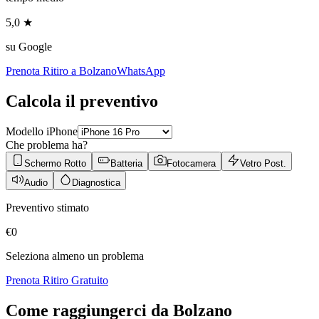
5,0 ★
su Google
Prenota Ritiro a
Bolzano
WhatsApp
Calcola il preventivo
Modello iPhone
Che problema ha?
Schermo Rotto
Batteria
Fotocamera
Vetro Post.
Audio
Diagnostica
Preventivo stimato
€
0
Seleziona almeno un problema
Prenota Ritiro Gratuito
Come raggiungerci da
Bolzano