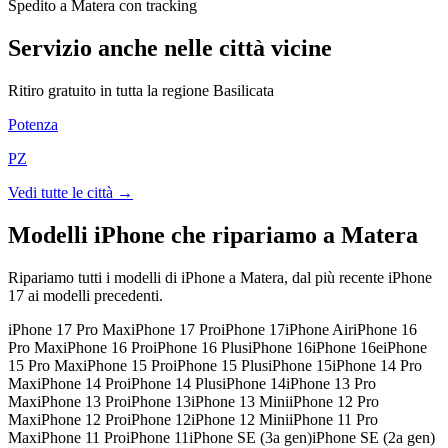
Spedito a Matera con tracking
Servizio anche nelle città vicine
Ritiro gratuito in tutta la regione
Basilicata
Potenza
PZ
Vedi tutte le città →
Modelli iPhone che ripariamo a
Matera
Ripariamo tutti i modelli di iPhone a
Matera
, dal più recente iPhone
17 ai modelli precedenti.
iPhone 17 Pro Max
iPhone 17 Pro
iPhone 17
iPhone Air
iPhone 16
Pro Max
iPhone 16 Pro
iPhone 16 Plus
iPhone 16
iPhone 16e
iPhone
15 Pro Max
iPhone 15 Pro
iPhone 15 Plus
iPhone 15
iPhone 14 Pro
Max
iPhone 14 Pro
iPhone 14 Plus
iPhone 14
iPhone 13 Pro
Max
iPhone 13 Pro
iPhone 13
iPhone 13 Mini
iPhone 12 Pro
Max
iPhone 12 Pro
iPhone 12
iPhone 12 Mini
iPhone 11 Pro
Max
iPhone 11 Pro
iPhone 11
iPhone SE (3a gen)
iPhone SE (2a gen)