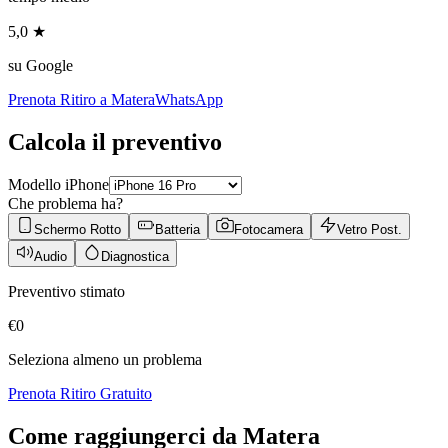
5,0 ★
su Google
Prenota Ritiro a
Matera
WhatsApp
Calcola il preventivo
Modello iPhone
Che problema ha?
Schermo Rotto
Batteria
Fotocamera
Vetro Post.
Audio
Diagnostica
Preventivo stimato
€
0
Seleziona almeno un problema
Prenota Ritiro Gratuito
Come raggiungerci da
Matera