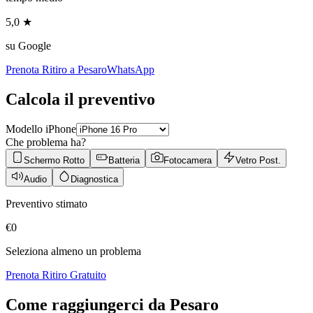
5,0 ★
su Google
Prenota Ritiro a
Pesaro
WhatsApp
Calcola il preventivo
Modello iPhone
Che problema ha?
Schermo Rotto
Batteria
Fotocamera
Vetro Post.
Audio
Diagnostica
Preventivo stimato
€
0
Seleziona almeno un problema
Prenota Ritiro Gratuito
Come raggiungerci da
Pesaro