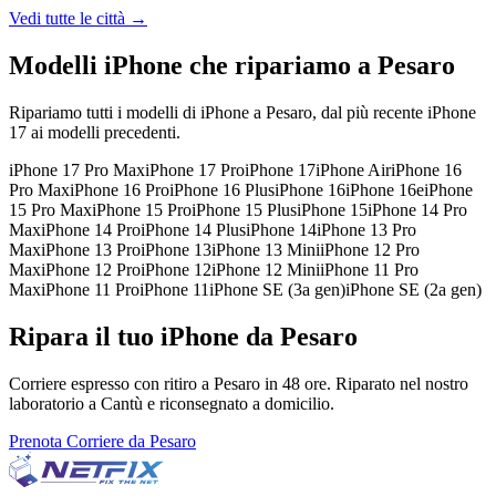
Vedi tutte le città →
Modelli iPhone che ripariamo a
Pesaro
Ripariamo tutti i modelli di iPhone a
Pesaro
, dal più recente iPhone
17 ai modelli precedenti.
iPhone 17 Pro Max
iPhone 17 Pro
iPhone 17
iPhone Air
iPhone 16
Pro Max
iPhone 16 Pro
iPhone 16 Plus
iPhone 16
iPhone 16e
iPhone
15 Pro Max
iPhone 15 Pro
iPhone 15 Plus
iPhone 15
iPhone 14 Pro
Max
iPhone 14 Pro
iPhone 14 Plus
iPhone 14
iPhone 13 Pro
Max
iPhone 13 Pro
iPhone 13
iPhone 13 Mini
iPhone 12 Pro
Max
iPhone 12 Pro
iPhone 12
iPhone 12 Mini
iPhone 11 Pro
Max
iPhone 11 Pro
iPhone 11
iPhone SE (3a gen)
iPhone SE (2a gen)
Ripara il tuo iPhone da Pesaro
Corriere espresso con ritiro a Pesaro in 48 ore. Riparato nel nostro
laboratorio a Cantù e riconsegnato a domicilio.
Prenota Corriere da Pesaro