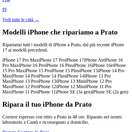
PI
Vedi tutte le città →
Modelli iPhone che ripariamo a
Prato
Ripariamo tutti i modelli di iPhone a
Prato
, dal più recente iPhone
17 ai modelli precedenti.
iPhone 17 Pro Max
iPhone 17 Pro
iPhone 17
iPhone Air
iPhone 16
Pro Max
iPhone 16 Pro
iPhone 16 Plus
iPhone 16
iPhone 16e
iPhone
15 Pro Max
iPhone 15 Pro
iPhone 15 Plus
iPhone 15
iPhone 14 Pro
Max
iPhone 14 Pro
iPhone 14 Plus
iPhone 14
iPhone 13 Pro
Max
iPhone 13 Pro
iPhone 13
iPhone 13 Mini
iPhone 12 Pro
Max
iPhone 12 Pro
iPhone 12
iPhone 12 Mini
iPhone 11 Pro
Max
iPhone 11 Pro
iPhone 11
iPhone SE (3a gen)
iPhone SE (2a gen)
Ripara il tuo iPhone da Prato
Corriere espresso con ritiro a Prato in 48 ore. Riparato nel nostro
laboratorio a Cantù e riconsegnato a domicilio.