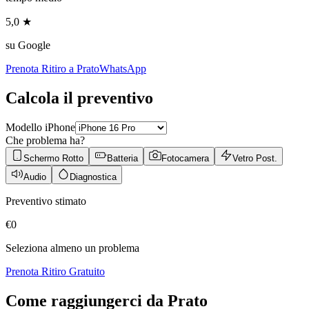
5,0 ★
su Google
Prenota Ritiro a
Prato
WhatsApp
Calcola il preventivo
Modello iPhone
Che problema ha?
Schermo Rotto
Batteria
Fotocamera
Vetro Post.
Audio
Diagnostica
Preventivo stimato
€
0
Seleziona almeno un problema
Prenota Ritiro Gratuito
Come raggiungerci da
Prato