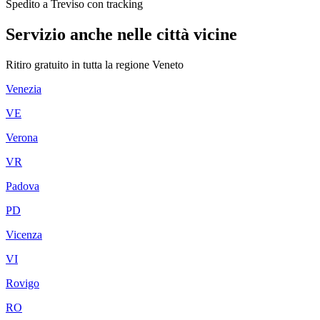
Spedito a Treviso con tracking
Servizio anche nelle città vicine
Ritiro gratuito in tutta la regione
Veneto
Venezia
VE
Verona
VR
Padova
PD
Vicenza
VI
Rovigo
RO