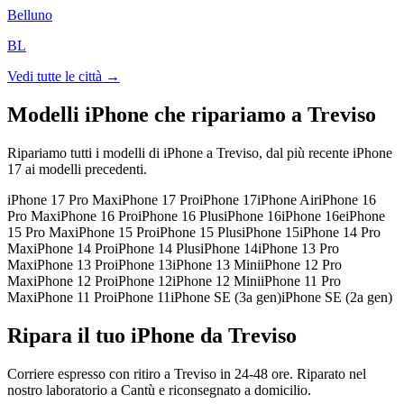
Belluno
BL
Vedi tutte le città →
Modelli iPhone che ripariamo a
Treviso
Ripariamo tutti i modelli di iPhone a
Treviso
, dal più recente iPhone
17 ai modelli precedenti.
iPhone 17 Pro Max
iPhone 17 Pro
iPhone 17
iPhone Air
iPhone 16
Pro Max
iPhone 16 Pro
iPhone 16 Plus
iPhone 16
iPhone 16e
iPhone
15 Pro Max
iPhone 15 Pro
iPhone 15 Plus
iPhone 15
iPhone 14 Pro
Max
iPhone 14 Pro
iPhone 14 Plus
iPhone 14
iPhone 13 Pro
Max
iPhone 13 Pro
iPhone 13
iPhone 13 Mini
iPhone 12 Pro
Max
iPhone 12 Pro
iPhone 12
iPhone 12 Mini
iPhone 11 Pro
Max
iPhone 11 Pro
iPhone 11
iPhone SE (3a gen)
iPhone SE (2a gen)
Ripara il tuo iPhone da Treviso
Corriere espresso con ritiro a Treviso in 24-48 ore. Riparato nel
nostro laboratorio a Cantù e riconsegnato a domicilio.