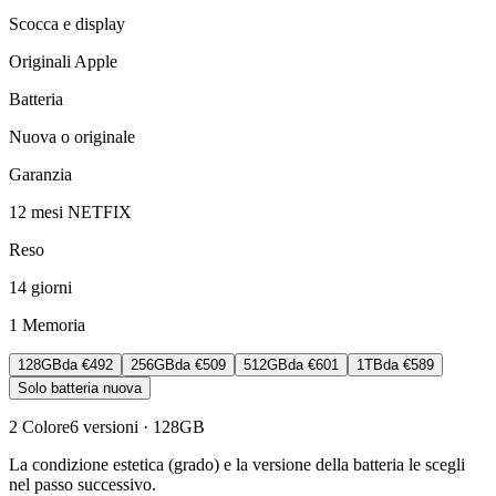
Scocca e display
Originali Apple
Batteria
Nuova o originale
Garanzia
12 mesi NETFIX
Reso
14 giorni
1
Memoria
128GB
da
€492
256GB
da
€509
512GB
da
€601
1TB
da
€589
Solo batteria nuova
2
Colore
6
versioni
· 128GB
La condizione estetica (grado) e la versione della batteria le scegli
nel passo successivo.