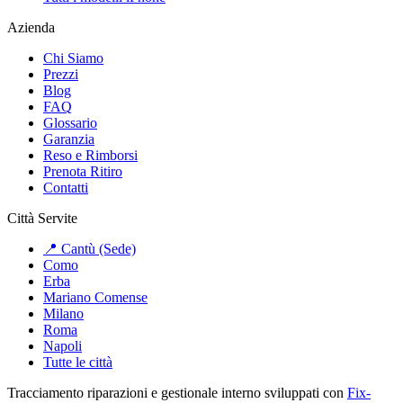
Azienda
Chi Siamo
Prezzi
Blog
FAQ
Glossario
Garanzia
Reso e Rimborsi
Prenota Ritiro
Contatti
Città Servite
📍 Cantù (Sede)
Como
Erba
Mariano Comense
Milano
Roma
Napoli
Tutte le città
Tracciamento riparazioni e gestionale interno sviluppati con
Fix-