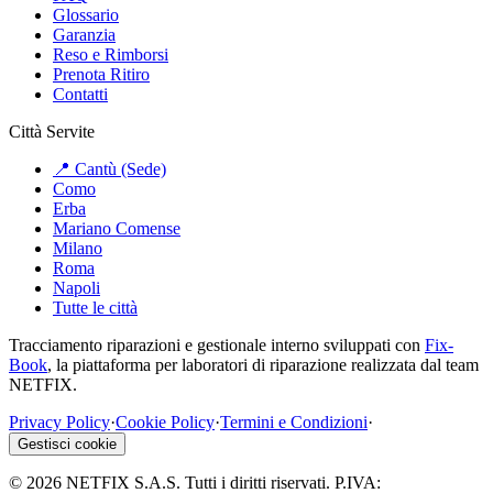
Glossario
Garanzia
Reso e Rimborsi
Prenota Ritiro
Contatti
Città Servite
📍 Cantù (Sede)
Como
Erba
Mariano Comense
Milano
Roma
Napoli
Tutte le città
Tracciamento riparazioni e gestionale interno sviluppati con
Fix-
Book
, la piattaforma per laboratori di riparazione realizzata dal team
NETFIX.
Privacy Policy
·
Cookie Policy
·
Termini e Condizioni
·
Gestisci cookie
©
2026
NETFIX S.A.S. Tutti i diritti riservati. P.IVA: