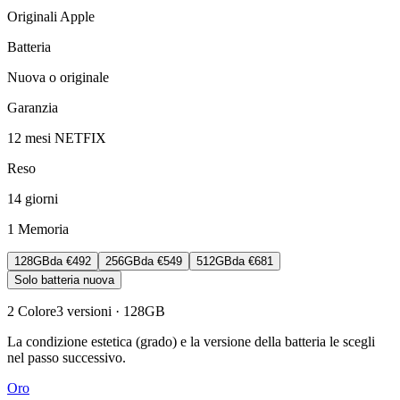
Originali Apple
Batteria
Nuova o originale
Garanzia
12 mesi NETFIX
Reso
14 giorni
1
Memoria
128GB
da
€492
256GB
da
€549
512GB
da
€681
Solo batteria nuova
2
Colore
3
versioni
· 128GB
La condizione estetica (grado) e la versione della batteria le scegli
nel passo successivo.
Oro