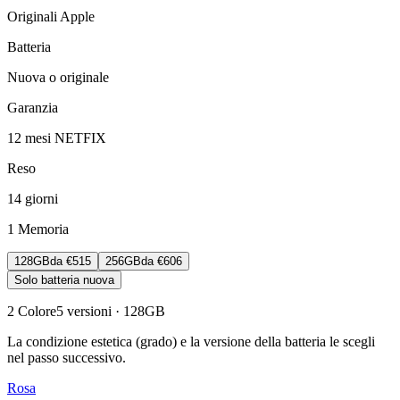
Originali Apple
Batteria
Nuova o originale
Garanzia
12 mesi NETFIX
Reso
14 giorni
1
Memoria
128GB
da
€515
256GB
da
€606
Solo batteria nuova
2
Colore
5
versioni
· 128GB
La condizione estetica (grado) e la versione della batteria le scegli
nel passo successivo.
Rosa