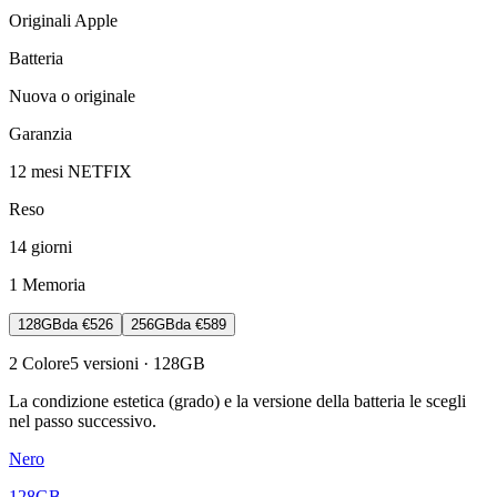
Originali Apple
Batteria
Nuova o originale
Garanzia
12 mesi NETFIX
Reso
14 giorni
1
Memoria
128GB
da
€526
256GB
da
€589
2
Colore
5
versioni
· 128GB
La condizione estetica (grado) e la versione della batteria le scegli
nel passo successivo.
Nero
128GB