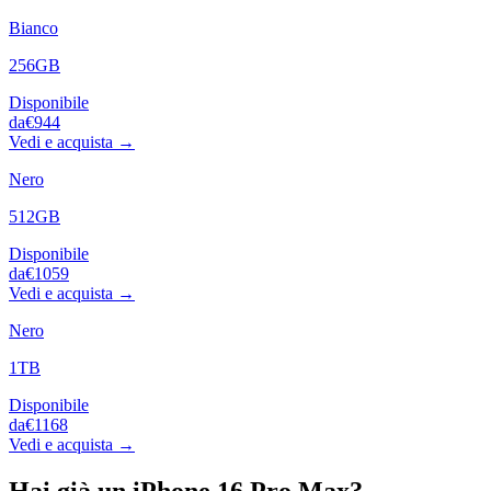
Bianco
256GB
Disponibile
da
€944
Vedi e acquista →
Nero
512GB
Disponibile
da
€1059
Vedi e acquista →
Nero
1TB
Disponibile
da
€1168
Vedi e acquista →
Hai già un
iPhone 16 Pro Max
?