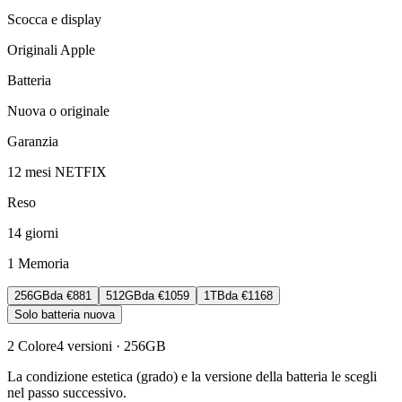
Scocca e display
Originali Apple
Batteria
Nuova o originale
Garanzia
12 mesi NETFIX
Reso
14 giorni
1
Memoria
256GB
da
€881
512GB
da
€1059
1TB
da
€1168
Solo batteria nuova
2
Colore
4
versioni
· 256GB
La condizione estetica (grado) e la versione della batteria le scegli
nel passo successivo.