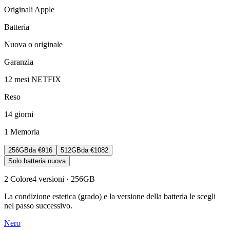
Originali Apple
Batteria
Nuova o originale
Garanzia
12 mesi NETFIX
Reso
14 giorni
1
Memoria
256GB
da
€916
512GB
da
€1082
Solo batteria nuova
2
Colore
4
versioni
· 256GB
La condizione estetica (grado) e la versione della batteria le scegli
nel passo successivo.
Nero