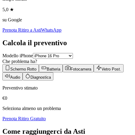
5,0 ★
su Google
Prenota Ritiro a
Asti
WhatsApp
Calcola il preventivo
Modello iPhone
Che problema ha?
Schermo Rotto
Batteria
Fotocamera
Vetro Post.
Audio
Diagnostica
Preventivo stimato
€
0
Seleziona almeno un problema
Prenota Ritiro Gratuito
Come raggiungerci da
Asti