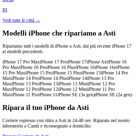
BI
Vedi tutte le città →
Modelli iPhone che ripariamo a
Asti
Ripariamo tutti i modelli di iPhone a
Asti
, dal più recente iPhone 17
ai modelli precedenti.
iPhone 17 Pro Max
iPhone 17 Pro
iPhone 17
iPhone Air
iPhone 16
Pro Max
iPhone 16 Pro
iPhone 16 Plus
iPhone 16
iPhone 16e
iPhone
15 Pro Max
iPhone 15 Pro
iPhone 15 Plus
iPhone 15
iPhone 14 Pro
Max
iPhone 14 Pro
iPhone 14 Plus
iPhone 14
iPhone 13 Pro
Max
iPhone 13 Pro
iPhone 13
iPhone 13 Mini
iPhone 12 Pro
Max
iPhone 12 Pro
iPhone 12
iPhone 12 Mini
iPhone 11 Pro
Max
iPhone 11 Pro
iPhone 11
iPhone SE (3a gen)
iPhone SE (2a gen)
Ripara il tuo iPhone da Asti
Corriere espresso con ritiro a Asti in 24-48 ore. Riparato nel nostro
laboratorio a Cantù e riconsegnato a domicilio.