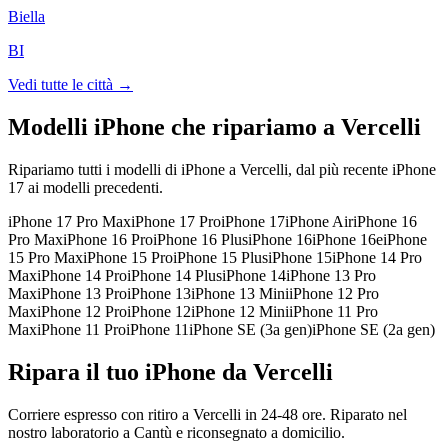
Biella
BI
Vedi tutte le città →
Modelli iPhone che ripariamo a
Vercelli
Ripariamo tutti i modelli di iPhone a
Vercelli
, dal più recente iPhone
17 ai modelli precedenti.
iPhone 17 Pro Max
iPhone 17 Pro
iPhone 17
iPhone Air
iPhone 16
Pro Max
iPhone 16 Pro
iPhone 16 Plus
iPhone 16
iPhone 16e
iPhone
15 Pro Max
iPhone 15 Pro
iPhone 15 Plus
iPhone 15
iPhone 14 Pro
Max
iPhone 14 Pro
iPhone 14 Plus
iPhone 14
iPhone 13 Pro
Max
iPhone 13 Pro
iPhone 13
iPhone 13 Mini
iPhone 12 Pro
Max
iPhone 12 Pro
iPhone 12
iPhone 12 Mini
iPhone 11 Pro
Max
iPhone 11 Pro
iPhone 11
iPhone SE (3a gen)
iPhone SE (2a gen)
Ripara il tuo iPhone da Vercelli
Corriere espresso con ritiro a Vercelli in 24-48 ore. Riparato nel
nostro laboratorio a Cantù e riconsegnato a domicilio.