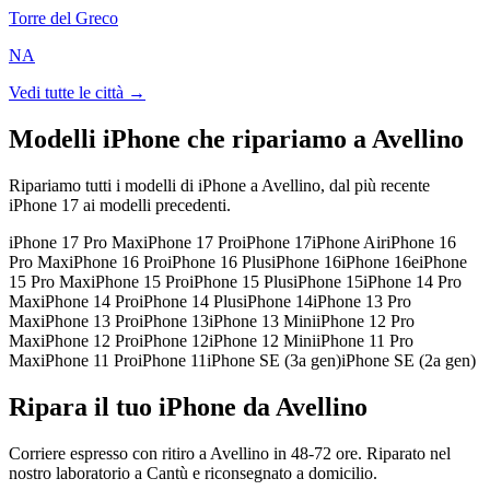
Torre del Greco
NA
Vedi tutte le città →
Modelli iPhone che ripariamo a
Avellino
Ripariamo tutti i modelli di iPhone a
Avellino
, dal più recente
iPhone 17 ai modelli precedenti.
iPhone 17 Pro Max
iPhone 17 Pro
iPhone 17
iPhone Air
iPhone 16
Pro Max
iPhone 16 Pro
iPhone 16 Plus
iPhone 16
iPhone 16e
iPhone
15 Pro Max
iPhone 15 Pro
iPhone 15 Plus
iPhone 15
iPhone 14 Pro
Max
iPhone 14 Pro
iPhone 14 Plus
iPhone 14
iPhone 13 Pro
Max
iPhone 13 Pro
iPhone 13
iPhone 13 Mini
iPhone 12 Pro
Max
iPhone 12 Pro
iPhone 12
iPhone 12 Mini
iPhone 11 Pro
Max
iPhone 11 Pro
iPhone 11
iPhone SE (3a gen)
iPhone SE (2a gen)
Ripara il tuo iPhone da Avellino
Corriere espresso con ritiro a Avellino in 48-72 ore. Riparato nel
nostro laboratorio a Cantù e riconsegnato a domicilio.