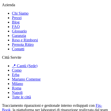
Azienda
Chi Siamo
Prezzi
Blog
FAQ
Glossario
Garanzia
Reso e Rimborsi
Prenota Ritiro
Contatti
Città Servite
📍 Cantù (Sede)
Como
Erba
Mariano Comense
Milano
Roma
Napoli
Tutte le città
Tracciamento riparazioni e gestionale interno sviluppati con
Fix-
Book
, la piattaforma per laboratori di riparazione realizzata dal team