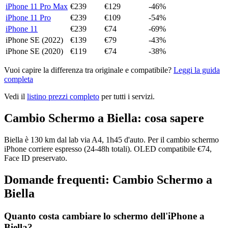
iPhone 11 Pro Max
€
239
€
129
-
46
%
iPhone 11 Pro
€
239
€
109
-
54
%
iPhone 11
€
239
€
74
-
69
%
iPhone SE (2022)
€
139
€
79
-
43
%
iPhone SE (2020)
€
119
€
74
-
38
%
Vuoi capire la differenza tra originale e compatibile?
Leggi la guida
completa
Vedi il
listino prezzi completo
per tutti i servizi.
Cambio Schermo
a
Biella
: cosa sapere
Biella è 130 km dal lab via A4, 1h45 d'auto. Per il cambio schermo
iPhone corriere espresso (24-48h totali). OLED compatibile €74,
Face ID preservato.
Domande frequenti:
Cambio Schermo
a
Biella
Quanto costa cambiare lo schermo dell'iPhone a
Biella?