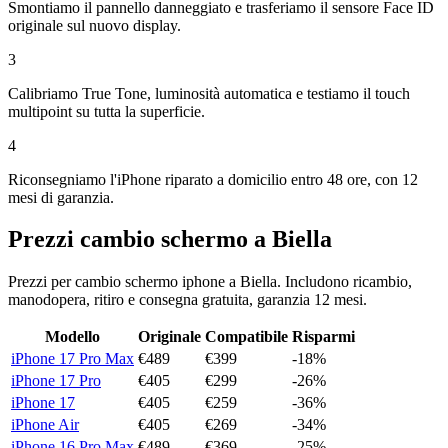
Smontiamo il pannello danneggiato e trasferiamo il sensore Face ID
originale sul nuovo display.
3
Calibriamo True Tone, luminosità automatica e testiamo il touch
multipoint su tutta la superficie.
4
Riconsegniamo l'iPhone riparato a domicilio entro 48 ore, con 12
mesi di garanzia.
Prezzi
cambio schermo
a
Biella
Prezzi per
cambio schermo iphone
a
Biella
. Includono ricambio,
manodopera, ritiro e consegna gratuita, garanzia 12 mesi.
Modello
Originale
Compatibile
Risparmi
iPhone 17 Pro Max
€
489
€
399
-
18
%
iPhone 17 Pro
€
405
€
299
-
26
%
iPhone 17
€
405
€
259
-
36
%
iPhone Air
€
405
€
269
-
34
%
iPhone 16 Pro Max
€
489
€
369
-
25
%