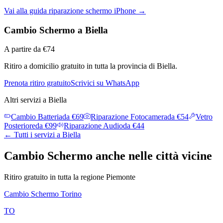
Vai alla guida
riparazione schermo iPhone
→
Cambio Schermo
a
Biella
A partire da
€
74
Ritiro a domicilio gratuito in tutta la provincia di
Biella
.
Prenota ritiro gratuito
Scrivici su WhatsApp
Altri servizi a
Biella
Cambio Batteria
da €
69
Riparazione Fotocamera
da €
54
Vetro
Posteriore
da €
99
Riparazione Audio
da €
44
← Tutti i servizi a
Biella
Cambio Schermo
anche nelle città vicine
Ritiro gratuito in tutta la regione
Piemonte
Cambio Schermo
Torino
TO