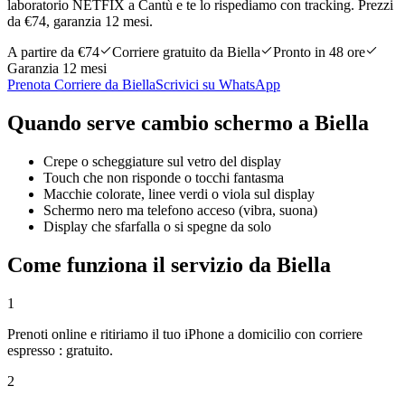
laboratorio NETFIX a Cantù e te lo rispediamo con tracking. Prezzi
da €74, garanzia 12 mesi.
A partire da €
74
Corriere gratuito da Biella
Pronto in 48 ore
Garanzia 12 mesi
Prenota Corriere da Biella
Scrivici su WhatsApp
Quando serve
cambio schermo
a
Biella
Crepe o scheggiature sul vetro del display
Touch che non risponde o tocchi fantasma
Macchie colorate, linee verdi o viola sul display
Schermo nero ma telefono acceso (vibra, suona)
Display che sfarfalla o si spegne da solo
Come funziona il servizio da Biella
1
Prenoti online e ritiriamo il tuo iPhone a domicilio con corriere
espresso : gratuito.
2