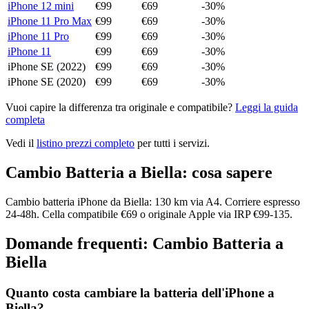
iPhone 12 mini
€
99
€
69
-
30
%
iPhone 11 Pro Max
€
99
€
69
-
30
%
iPhone 11 Pro
€
99
€
69
-
30
%
iPhone 11
€
99
€
69
-
30
%
iPhone SE (2022)
€
99
€
69
-
30
%
iPhone SE (2020)
€
99
€
69
-
30
%
Vuoi capire la differenza tra originale e compatibile?
Leggi la guida
completa
Vedi il
listino prezzi completo
per tutti i servizi.
Cambio Batteria
a
Biella
: cosa sapere
Cambio batteria iPhone da Biella: 130 km via A4. Corriere espresso
24-48h. Cella compatibile €69 o originale Apple via IRP €99-135.
Domande frequenti:
Cambio Batteria
a
Biella
Quanto costa cambiare la batteria dell'iPhone a
Biella?