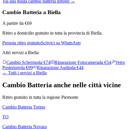
Vai alla guida
cambio batteria iphone
→
Cambio Batteria
a
Biella
A partire da
€
69
Ritiro a domicilio gratuito in tutta la provincia di
Biella
.
Prenota ritiro gratuito
Scrivici su WhatsApp
Altri servizi a
Biella
Cambio Schermo
da €
74
Riparazione Fotocamera
da €
54
Vetro
Posteriore
da €
99
Riparazione Audio
da €
44
← Tutti i servizi a
Biella
Cambio Batteria
anche nelle città vicine
Ritiro gratuito in tutta la regione
Piemonte
Cambio Batteria
Torino
TO
Cambio Batteria
Novara