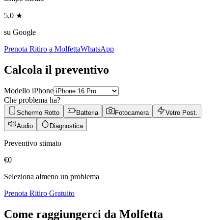
5,0 ★
su Google
Prenota Ritiro a
Molfetta
WhatsApp
Calcola il preventivo
Modello iPhone
Che problema ha?
Schermo Rotto
Batteria
Fotocamera
Vetro Post.
Audio
Diagnostica
Preventivo stimato
€
0
Seleziona almeno un problema
Prenota Ritiro Gratuito
Come raggiungerci da
Molfetta