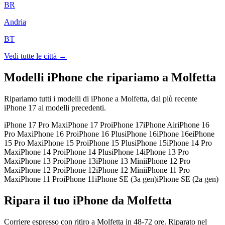
BR
Andria
BT
Vedi tutte le città →
Modelli iPhone che ripariamo a
Molfetta
Ripariamo tutti i modelli di iPhone a
Molfetta
, dal più recente
iPhone 17 ai modelli precedenti.
iPhone 17 Pro Max
iPhone 17 Pro
iPhone 17
iPhone Air
iPhone 16
Pro Max
iPhone 16 Pro
iPhone 16 Plus
iPhone 16
iPhone 16e
iPhone
15 Pro Max
iPhone 15 Pro
iPhone 15 Plus
iPhone 15
iPhone 14 Pro
Max
iPhone 14 Pro
iPhone 14 Plus
iPhone 14
iPhone 13 Pro
Max
iPhone 13 Pro
iPhone 13
iPhone 13 Mini
iPhone 12 Pro
Max
iPhone 12 Pro
iPhone 12
iPhone 12 Mini
iPhone 11 Pro
Max
iPhone 11 Pro
iPhone 11
iPhone SE (3a gen)
iPhone SE (2a gen)
Ripara il tuo iPhone da Molfetta
Corriere espresso con ritiro a Molfetta in 48-72 ore. Riparato nel