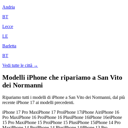
Andria
BT
Lecce
LE
Barletta
BT
Vedi tutte le città →
Modelli iPhone che ripariamo a
San Vito
dei Normanni
Ripariamo tutti i modelli di iPhone a
San Vito dei Normanni
, dal più
recente iPhone 17 ai modelli precedenti.
iPhone 17 Pro Max
iPhone 17 Pro
iPhone 17
iPhone Air
iPhone 16
Pro Max
iPhone 16 Pro
iPhone 16 Plus
iPhone 16
iPhone 16e
iPhone
15 Pro Max
iPhone 15 Pro
iPhone 15 Plus
iPhone 15
iPhone 14 Pro
Max
iPhone 14 Pro
iPhone 14 Plus
iPhone 14
iPhone 13 Pro