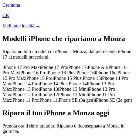
Cremona
CR
Vedi tutte le città →
Modelli iPhone che ripariamo a
Monza
Ripariamo tutti i modelli di iPhone a
Monza
, dal più recente iPhone
17 ai modelli precedenti.
iPhone 17 Pro Max
iPhone 17 Pro
iPhone 17
iPhone Air
iPhone 16
Pro Max
iPhone 16 Pro
iPhone 16 Plus
iPhone 16
iPhone 16e
iPhone
15 Pro Max
iPhone 15 Pro
iPhone 15 Plus
iPhone 15
iPhone 14 Pro
Max
iPhone 14 Pro
iPhone 14 Plus
iPhone 14
iPhone 13 Pro
Max
iPhone 13 Pro
iPhone 13
iPhone 13 Mini
iPhone 12 Pro
Max
iPhone 12 Pro
iPhone 12
iPhone 12 Mini
iPhone 11 Pro
Max
iPhone 11 Pro
iPhone 11
iPhone SE (3a gen)
iPhone SE (2a gen)
Ripara il tuo iPhone a Monza oggi
Prenota ora il ritiro gratuito. Riparato e riconsegnato a Monza in
giornata.