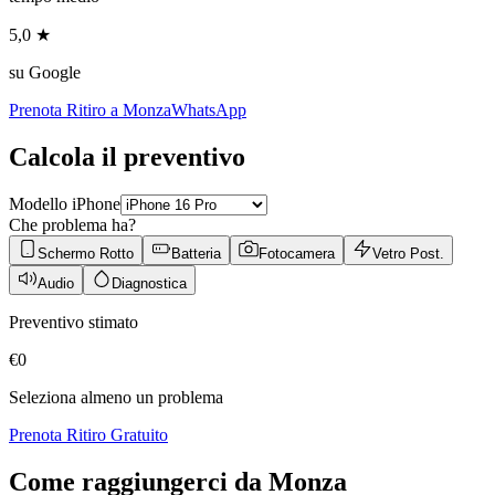
5,0 ★
su Google
Prenota Ritiro a
Monza
WhatsApp
Calcola il preventivo
Modello iPhone
Che problema ha?
Schermo Rotto
Batteria
Fotocamera
Vetro Post.
Audio
Diagnostica
Preventivo stimato
€
0
Seleziona almeno un problema
Prenota Ritiro Gratuito
Come raggiungerci da
Monza