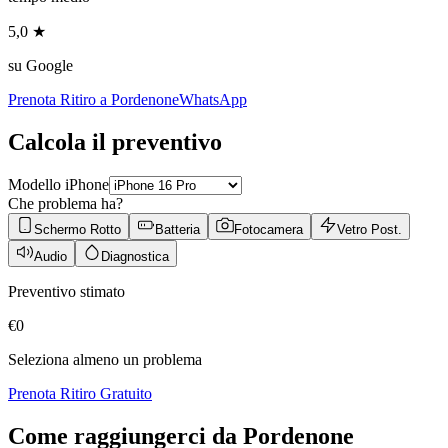
5,0 ★
su Google
Prenota Ritiro a
Pordenone
WhatsApp
Calcola il preventivo
Modello iPhone
Che problema ha?
Schermo Rotto
Batteria
Fotocamera
Vetro Post.
Audio
Diagnostica
Preventivo stimato
€
0
Seleziona almeno un problema
Prenota Ritiro Gratuito
Come raggiungerci da
Pordenone