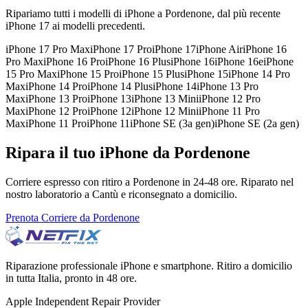
Ripariamo tutti i modelli di iPhone a
Pordenone
, dal più recente
iPhone 17 ai modelli precedenti.
iPhone 17 Pro Max
iPhone 17 Pro
iPhone 17
iPhone Air
iPhone 16
Pro Max
iPhone 16 Pro
iPhone 16 Plus
iPhone 16
iPhone 16e
iPhone
15 Pro Max
iPhone 15 Pro
iPhone 15 Plus
iPhone 15
iPhone 14 Pro
Max
iPhone 14 Pro
iPhone 14 Plus
iPhone 14
iPhone 13 Pro
Max
iPhone 13 Pro
iPhone 13
iPhone 13 Mini
iPhone 12 Pro
Max
iPhone 12 Pro
iPhone 12
iPhone 12 Mini
iPhone 11 Pro
Max
iPhone 11 Pro
iPhone 11
iPhone SE (3a gen)
iPhone SE (2a gen)
Ripara il tuo iPhone da Pordenone
Corriere espresso con ritiro a Pordenone in 24-48 ore. Riparato nel
nostro laboratorio a Cantù e riconsegnato a domicilio.
Prenota Corriere da Pordenone
Riparazione professionale iPhone e smartphone. Ritiro a domicilio
in tutta Italia, pronto in 48 ore.
Apple Independent Repair Provider