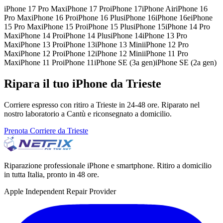
iPhone 17 Pro Max
iPhone 17 Pro
iPhone 17
iPhone Air
iPhone 16
Pro Max
iPhone 16 Pro
iPhone 16 Plus
iPhone 16
iPhone 16e
iPhone
15 Pro Max
iPhone 15 Pro
iPhone 15 Plus
iPhone 15
iPhone 14 Pro
Max
iPhone 14 Pro
iPhone 14 Plus
iPhone 14
iPhone 13 Pro
Max
iPhone 13 Pro
iPhone 13
iPhone 13 Mini
iPhone 12 Pro
Max
iPhone 12 Pro
iPhone 12
iPhone 12 Mini
iPhone 11 Pro
Max
iPhone 11 Pro
iPhone 11
iPhone SE (3a gen)
iPhone SE (2a gen)
Ripara il tuo iPhone da Trieste
Corriere espresso con ritiro a Trieste in 24-48 ore. Riparato nel
nostro laboratorio a Cantù e riconsegnato a domicilio.
Prenota Corriere da Trieste
Riparazione professionale iPhone e smartphone. Ritiro a domicilio
in tutta Italia, pronto in 48 ore.
Apple Independent Repair Provider