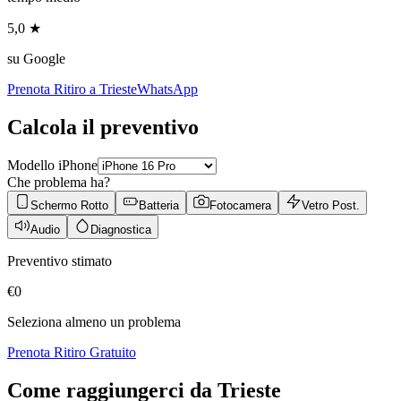
5,0 ★
su Google
Prenota Ritiro a
Trieste
WhatsApp
Calcola il preventivo
Modello iPhone
Che problema ha?
Schermo Rotto
Batteria
Fotocamera
Vetro Post.
Audio
Diagnostica
Preventivo stimato
€
0
Seleziona almeno un problema
Prenota Ritiro Gratuito
Come raggiungerci da
Trieste