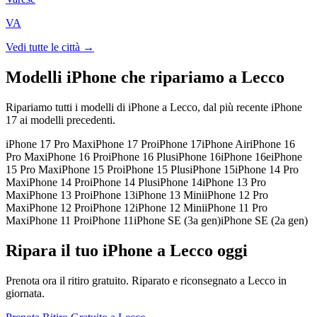
VA
Vedi tutte le città →
Modelli iPhone che ripariamo a
Lecco
Ripariamo tutti i modelli di iPhone a
Lecco
, dal più recente iPhone
17 ai modelli precedenti.
iPhone 17 Pro Max
iPhone 17 Pro
iPhone 17
iPhone Air
iPhone 16
Pro Max
iPhone 16 Pro
iPhone 16 Plus
iPhone 16
iPhone 16e
iPhone
15 Pro Max
iPhone 15 Pro
iPhone 15 Plus
iPhone 15
iPhone 14 Pro
Max
iPhone 14 Pro
iPhone 14 Plus
iPhone 14
iPhone 13 Pro
Max
iPhone 13 Pro
iPhone 13
iPhone 13 Mini
iPhone 12 Pro
Max
iPhone 12 Pro
iPhone 12
iPhone 12 Mini
iPhone 11 Pro
Max
iPhone 11 Pro
iPhone 11
iPhone SE (3a gen)
iPhone SE (2a gen)
Ripara il tuo iPhone a Lecco oggi
Prenota ora il ritiro gratuito. Riparato e riconsegnato a Lecco in
giornata.