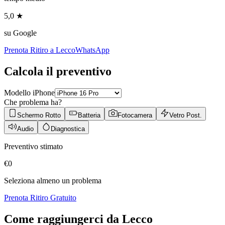
5,0 ★
su Google
Prenota Ritiro a
Lecco
WhatsApp
Calcola il preventivo
Modello iPhone
Che problema ha?
Schermo Rotto
Batteria
Fotocamera
Vetro Post.
Audio
Diagnostica
Preventivo stimato
€
0
Seleziona almeno un problema
Prenota Ritiro Gratuito
Come raggiungerci da
Lecco