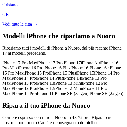
Oristano
OR
Vedi tutte le città →
Modelli iPhone che ripariamo a
Nuoro
Ripariamo tutti i modelli di iPhone a
Nuoro
, dal più recente iPhone
17 ai modelli precedenti.
iPhone 17 Pro Max
iPhone 17 Pro
iPhone 17
iPhone Air
iPhone 16
Pro Max
iPhone 16 Pro
iPhone 16 Plus
iPhone 16
iPhone 16e
iPhone
15 Pro Max
iPhone 15 Pro
iPhone 15 Plus
iPhone 15
iPhone 14 Pro
Max
iPhone 14 Pro
iPhone 14 Plus
iPhone 14
iPhone 13 Pro
Max
iPhone 13 Pro
iPhone 13
iPhone 13 Mini
iPhone 12 Pro
Max
iPhone 12 Pro
iPhone 12
iPhone 12 Mini
iPhone 11 Pro
Max
iPhone 11 Pro
iPhone 11
iPhone SE (3a gen)
iPhone SE (2a gen)
Ripara il tuo iPhone da Nuoro
Corriere espresso con ritiro a Nuoro in 48-72 ore. Riparato nel
nostro laboratorio a Cantù e riconsegnato a domicilio.