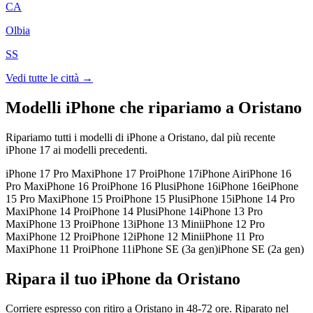
CA
Olbia
SS
Vedi tutte le città →
Modelli iPhone che ripariamo a
Oristano
Ripariamo tutti i modelli di iPhone a
Oristano
, dal più recente
iPhone 17 ai modelli precedenti.
iPhone 17 Pro Max
iPhone 17 Pro
iPhone 17
iPhone Air
iPhone 16
Pro Max
iPhone 16 Pro
iPhone 16 Plus
iPhone 16
iPhone 16e
iPhone
15 Pro Max
iPhone 15 Pro
iPhone 15 Plus
iPhone 15
iPhone 14 Pro
Max
iPhone 14 Pro
iPhone 14 Plus
iPhone 14
iPhone 13 Pro
Max
iPhone 13 Pro
iPhone 13
iPhone 13 Mini
iPhone 12 Pro
Max
iPhone 12 Pro
iPhone 12
iPhone 12 Mini
iPhone 11 Pro
Max
iPhone 11 Pro
iPhone 11
iPhone SE (3a gen)
iPhone SE (2a gen)
Ripara il tuo iPhone da Oristano
Corriere espresso con ritiro a Oristano in 48-72 ore. Riparato nel