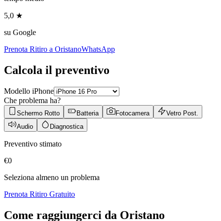
5,0 ★
su Google
Prenota Ritiro a
Oristano
WhatsApp
Calcola il preventivo
Modello iPhone
Che problema ha?
Schermo Rotto
Batteria
Fotocamera
Vetro Post.
Audio
Diagnostica
Preventivo stimato
€
0
Seleziona almeno un problema
Prenota Ritiro Gratuito
Come raggiungerci da
Oristano