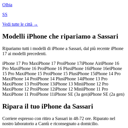
Olbia
SS
Vedi tutte le città →
Modelli iPhone che ripariamo a
Sassari
Ripariamo tutti i modelli di iPhone a
Sassari
, dal più recente iPhone
17 ai modelli precedenti.
iPhone 17 Pro Max
iPhone 17 Pro
iPhone 17
iPhone Air
iPhone 16
Pro Max
iPhone 16 Pro
iPhone 16 Plus
iPhone 16
iPhone 16e
iPhone
15 Pro Max
iPhone 15 Pro
iPhone 15 Plus
iPhone 15
iPhone 14 Pro
Max
iPhone 14 Pro
iPhone 14 Plus
iPhone 14
iPhone 13 Pro
Max
iPhone 13 Pro
iPhone 13
iPhone 13 Mini
iPhone 12 Pro
Max
iPhone 12 Pro
iPhone 12
iPhone 12 Mini
iPhone 11 Pro
Max
iPhone 11 Pro
iPhone 11
iPhone SE (3a gen)
iPhone SE (2a gen)
Ripara il tuo iPhone da Sassari
Corriere espresso con ritiro a Sassari in 48-72 ore. Riparato nel
nostro laboratorio a Cantù e riconsegnato a domicilio.