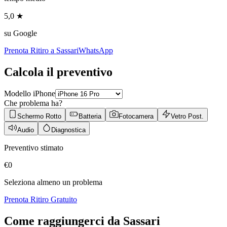
5,0 ★
su Google
Prenota Ritiro a
Sassari
WhatsApp
Calcola il preventivo
Modello iPhone
Che problema ha?
Schermo Rotto
Batteria
Fotocamera
Vetro Post.
Audio
Diagnostica
Preventivo stimato
€
0
Seleziona almeno un problema
Prenota Ritiro Gratuito
Come raggiungerci da
Sassari