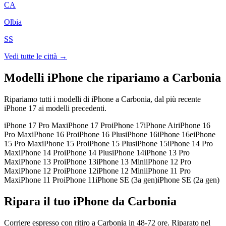
CA
Olbia
SS
Vedi tutte le città →
Modelli iPhone che ripariamo a
Carbonia
Ripariamo tutti i modelli di iPhone a
Carbonia
, dal più recente
iPhone 17 ai modelli precedenti.
iPhone 17 Pro Max
iPhone 17 Pro
iPhone 17
iPhone Air
iPhone 16
Pro Max
iPhone 16 Pro
iPhone 16 Plus
iPhone 16
iPhone 16e
iPhone
15 Pro Max
iPhone 15 Pro
iPhone 15 Plus
iPhone 15
iPhone 14 Pro
Max
iPhone 14 Pro
iPhone 14 Plus
iPhone 14
iPhone 13 Pro
Max
iPhone 13 Pro
iPhone 13
iPhone 13 Mini
iPhone 12 Pro
Max
iPhone 12 Pro
iPhone 12
iPhone 12 Mini
iPhone 11 Pro
Max
iPhone 11 Pro
iPhone 11
iPhone SE (3a gen)
iPhone SE (2a gen)
Ripara il tuo iPhone da Carbonia
Corriere espresso con ritiro a Carbonia in 48-72 ore. Riparato nel