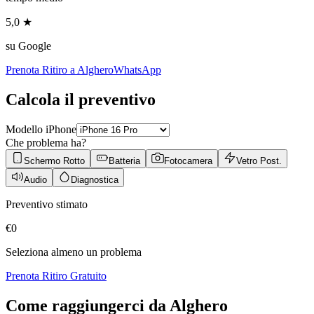
5,0 ★
su Google
Prenota Ritiro a
Alghero
WhatsApp
Calcola il preventivo
Modello iPhone
Che problema ha?
Schermo Rotto
Batteria
Fotocamera
Vetro Post.
Audio
Diagnostica
Preventivo stimato
€
0
Seleziona almeno un problema
Prenota Ritiro Gratuito
Come raggiungerci da
Alghero