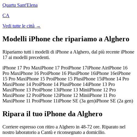
Quartu Sant'Elena
CA
Vedi tutte le città →
Modelli iPhone che ripariamo a
Alghero
Ripariamo tutti i modelli di iPhone a
Alghero
, dal più recente iPhone
17 ai modelli precedenti.
iPhone 17 Pro Max
iPhone 17 Pro
iPhone 17
iPhone Air
iPhone 16
Pro Max
iPhone 16 Pro
iPhone 16 Plus
iPhone 16
iPhone 16e
iPhone
15 Pro Max
iPhone 15 Pro
iPhone 15 Plus
iPhone 15
iPhone 14 Pro
Max
iPhone 14 Pro
iPhone 14 Plus
iPhone 14
iPhone 13 Pro
Max
iPhone 13 Pro
iPhone 13
iPhone 13 Mini
iPhone 12 Pro
Max
iPhone 12 Pro
iPhone 12
iPhone 12 Mini
iPhone 11 Pro
Max
iPhone 11 Pro
iPhone 11
iPhone SE (3a gen)
iPhone SE (2a gen)
Ripara il tuo iPhone da Alghero
Corriere espresso con ritiro a Alghero in 48-72 ore. Riparato nel
nostro laboratorio a Cantù e riconsegnato a domicilio.